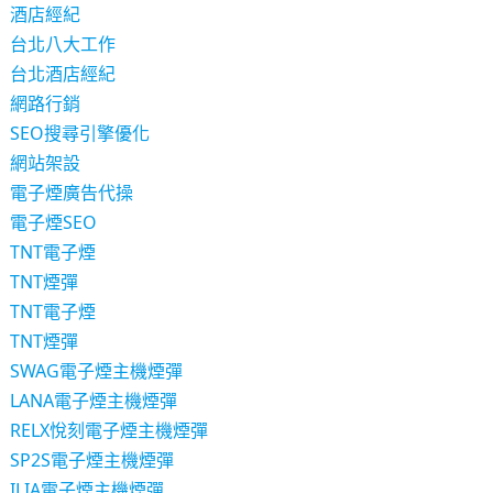
酒店經紀
台北八大工作
台北酒店經紀
網路行銷
SEO搜尋引擎優化
網站架設
電子煙廣告代操
電子煙SEO
TNT電子煙
TNT煙彈
TNT電子煙
TNT煙彈
SWAG電子煙主機煙彈
LANA電子煙主機煙彈
RELX悅刻電子煙主機煙彈
SP2S電子煙主機煙彈
ILIA電子煙主機煙彈