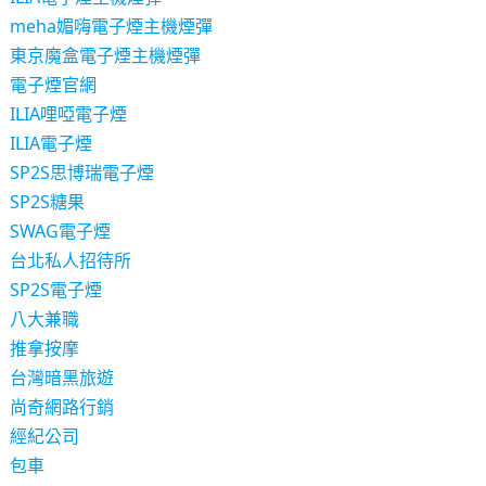
meha媚嗨電子煙主機煙彈
東京魔盒電子煙主機煙彈
電子煙官網
ILIA哩啞電子煙
ILIA電子煙
SP2S思博瑞電子煙
SP2S糖果
SWAG電子煙
台北私人招待所
SP2S電子煙
八大兼職
推拿按摩
台灣暗黑旅遊
尚奇網路行銷
經紀公司
包車