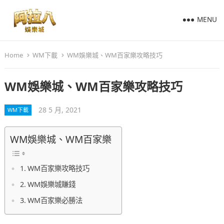
MENU
Home
WM下載
WM娛樂城、WM百家樂攻略技巧
WM娛樂城、WM百家樂攻略技巧
28 5 月, 2021
WM下載
WM娛樂城、WM百家樂
WM百家樂攻略技巧
WM娛樂城賺錢
WM百家樂必勝法