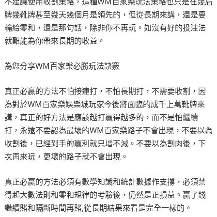
不建議使用收割策略，這種WM百家樂玩法策略也只是在幾局
牌幾靴牌甚至幾天幾個月是領先的，但從長期來講，還是要
輸給零和，還是那句話，除非你不再玩。如沒有好的投注法
就難能為你帶來長期的收益。
為您分享WM百家樂必勝玩法訣竅
真正必贏的方法不怕接連打，不怕長期打，不需要收割，因
為對於WM百家樂娛樂城玩家今後將面臨的成千上萬靴牌來
講，真正的好方法是應該越打贏得越多的，而不是怕繼續
打，永遠不要認為最壞的WM百家樂路子不會出現，不要以為
收割後，已經到手的贏利就只增不減。不要以為割肉後，下
次再來玩，更壞的路子就不會出現。
真正必贏的方法必須有數學知識和統計數據作支撐，必須禁
得起大數法則和零和規律的考驗後，仍然是正損益。贏了錢
繼續賭和隔斷時間再賭,從長期結果來看是完全一樣的。