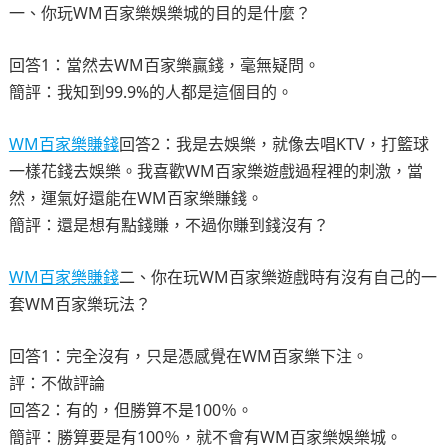
一、你玩WM百家樂娛樂城的目的是什麼？
回答1：當然去WM百家樂贏錢，毫無疑問。
簡評：我知到99.9%的人都是這個目的。
WM百家樂賺錢
回答2：我是去娛樂，就像去唱KTV，打籃球
一樣花錢去娛樂。我喜歡WM百家樂遊戲過程裡的刺激，當
然，運氣好還能在WM百家樂賺錢。
簡評：還是想有點錢賺，不過你賺到錢沒有？
WM百家樂賺錢
二、你在玩WM百家樂遊戲時有沒有自己的一
套WM百家樂玩法？
回答1：完全沒有，只是憑感覺在WM百家樂下注。
評：不做評論
回答2：有的，但勝算不是100％。
簡評：勝算要是有100％，就不會有WM百家樂娛樂城。