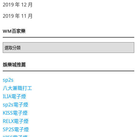
2019 年 12 月
2019 年 11 月
WM百家樂
WM
百
家
娛樂城推薦
樂
sp2s
八大兼職打工
ILIA電子煙
sp2s電子煙
KISS電子煙
RELX電子煙
SP2S電子煙