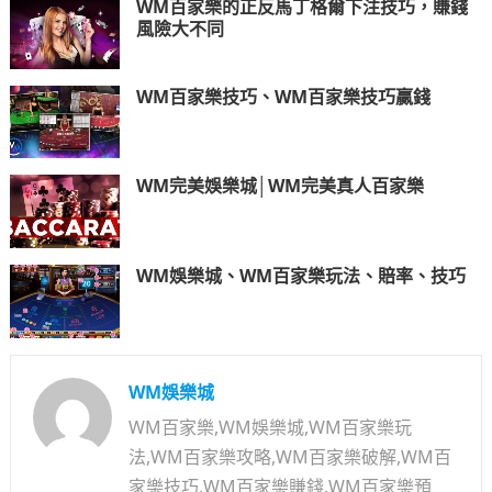
WM百家樂的正反馬丁格爾下注技巧，賺錢
風險大不同
WM百家樂技巧、WM百家樂技巧贏錢
WM完美娛樂城│WM完美真人百家樂
WM娛樂城、WM百家樂玩法、賠率、技巧
WM娛樂城
WM百家樂,WM娛樂城,WM百家樂玩
法,WM百家樂攻略,WM百家樂破解,WM百
家樂技巧,WM百家樂賺錢,WM百家樂預