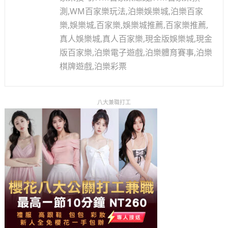
測,WM百家樂玩法,泊樂娛樂城,泊樂百家
樂,娛樂城,百家樂,娛樂城推薦,百家樂推薦,
真人娛樂城,真人百家樂,現金版娛樂城,現金
版百家樂,泊樂電子遊戲,泊樂體育賽事,泊樂
棋牌遊戲,泊樂彩票
八大兼職打工