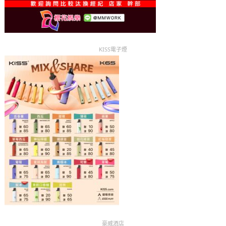
KISS電子煙
豪威酒店