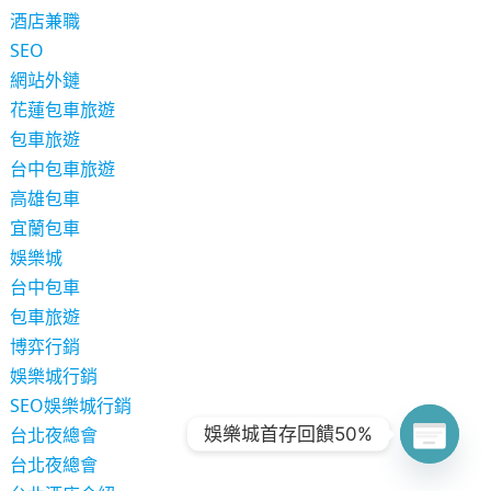
酒店兼職
SEO
網站外鏈
花蓮包車旅遊
包車旅遊
台中包車旅遊
高雄包車
宜蘭包車
娛樂城
台中包車
包車旅遊
博弈行銷
娛樂城行銷
SEO娛樂城行銷
娛樂城首存回饋50%
台北夜總會
台北夜總會