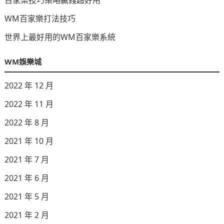
WM百家樂打法技巧
世界上最好用的WM百家樂系統
WM娛樂城
2022 年 12 月
2022 年 11 月
2022 年 8 月
2021 年 10 月
2021 年 7 月
2021 年 6 月
2021 年 5 月
2021 年 2 月