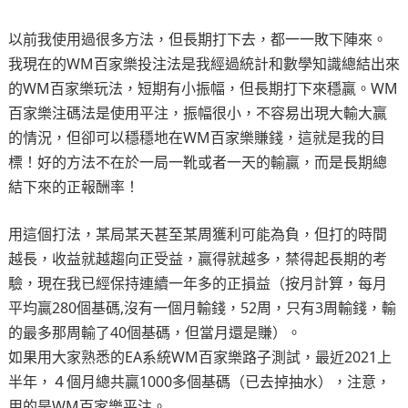
以前我使用過很多方法，但長期打下去，都一一敗下陣來。
我現在的WM百家樂投注法是我經過統計和數學知識總結出來
的WM百家樂玩法，短期有小振幅，但長期打下來穩贏。WM
百家樂注碼法是使用平注，振幅很小，不容易出現大輸大贏
的情況，但卻可以穩穩地在WM百家樂賺錢，這就是我的目
標！好的方法不在於一局一靴或者一天的輸贏，而是長期總
結下來的正報酬率！
用這個打法，某局某天甚至某周獲利可能為負，但打的時間
越長，收益就越趨向正受益，贏得就越多，禁得起長期的考
驗，現在我已經保持連續一年多的正損益（按月計算，每月
平均贏280個基碼,沒有一個月輸錢，52周，只有3周輸錢，輸
的最多那周輸了40個基碼，但當月還是賺）。
如果用大家熟悉的EA系統WM百家樂路子測試，最近2021上
半年，４個月總共贏1000多個基碼（已去掉抽水），注意，
用的是WM百家樂平注。