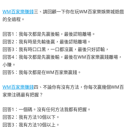
WM百家樂賺錢
三、請回顧一下你在玩WM百家樂娛樂城遊戲
的全過程。
回答1：我每次都是先贏後輸，最後認賠離場。
回答2：我有時是先輸後贏，最後認賠離場。
回答3：我有時口口黑，一口都沒贏，最後只好認輸，
回答4：我每次都是先贏後輸，最後在WM百家樂贏錢離場，
小賺。
回答5：我每次都是在WM百家樂贏錢。
WM百家樂賺錢
四、不論你有沒有方法，你每次贏幾個WM百
家樂注碼最有把握？
回答1：一個碼。沒有任何方法我都有把握。
回答2：我有方法10個以下。
回答3：我有方法10個以上。