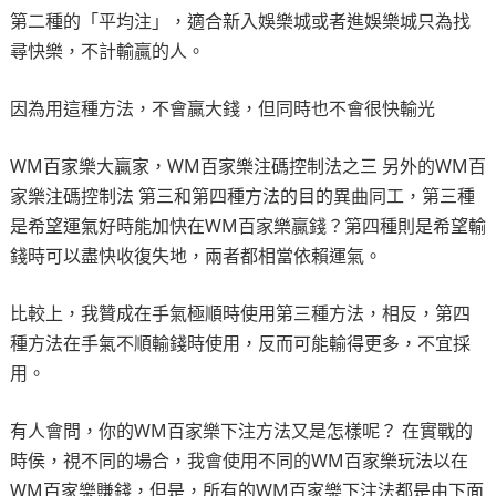
第二種的「平均注」，適合新入娛樂城或者進娛樂城只為找
尋快樂，不計輸贏的人。
因為用這種方法，不會贏大錢，但同時也不會很快輸光
WM百家樂大贏家，WM百家樂注碼控制法之三 另外的WM百
家樂注碼控制法 第三和第四種方法的目的異曲同工，第三種
是希望運氣好時能加快在WM百家樂贏錢？第四種則是希望輸
錢時可以盡快收復失地，兩者都相當依賴運氣。
比較上，我贊成在手氣極順時使用第三種方法，相反，第四
種方法在手氣不順輸錢時使用，反而可能輸得更多，不宜採
用。
有人會問，你的WM百家樂下注方法又是怎樣呢？ 在實戰的
時侯，視不同的場合，我會使用不同的WM百家樂玩法以在
WM百家樂賺錢，但是，所有的WM百家樂下注法都是由下面