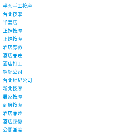
半套手工按摩
台北按摩
半套店
正妹按摩
正妹按摩
酒店應徵
酒店兼差
酒店打工
經紀公司
台北經紀公司
新北按摩
居家按摩
到府按摩
酒店兼差
酒店應徵
公關兼差