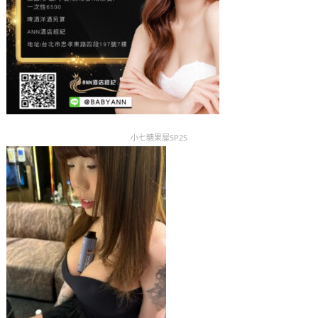
小七糖果屋SP2S