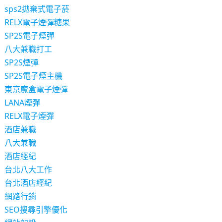
sps2拋棄式電子菸
RELX電子煙彈糖果
SP2S電子煙彈
八大兼職打工
SP2S煙彈
SP2S電子煙主機
東京魔盒電子煙彈
LANA煙彈
RELX電子煙彈
酒店兼職
八大兼職
酒店經紀
台北八大工作
台北酒店經紀
網路行銷
SEO搜尋引擎優化