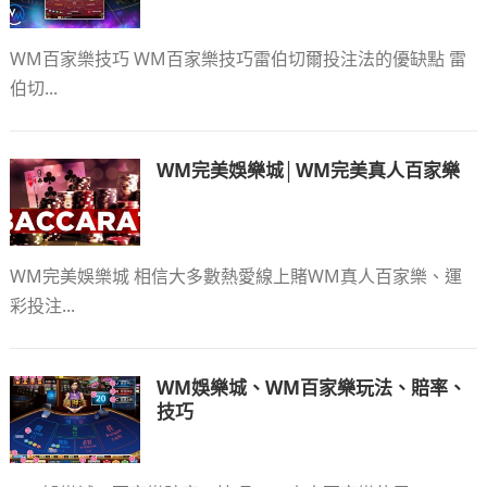
WM百家樂技巧 WM百家樂技巧雷伯切爾投注法的優缺點 雷
伯切...
WM完美娛樂城│WM完美真人百家樂
WM完美娛樂城 相信大多數熱愛線上賭WM真人百家樂、運
彩投注...
WM娛樂城、WM百家樂玩法、賠率、
技巧