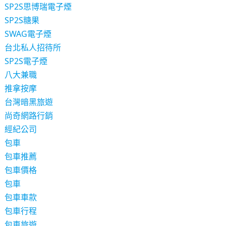
SP2S思博瑞電子煙
SP2S糖果
SWAG電子煙
台北私人招待所
SP2S電子煙
八大兼職
推拿按摩
台灣暗黑旅遊
尚奇網路行銷
經紀公司
包車
包車推薦
包車價格
包車
包車車款
包車行程
包車旅遊