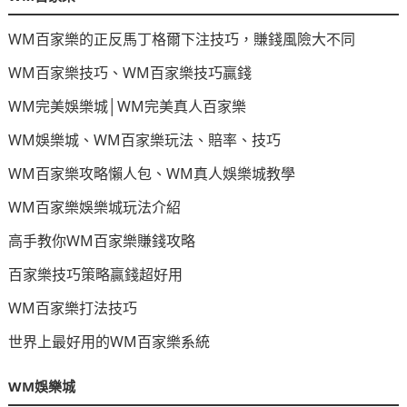
WM百家樂的正反馬丁格爾下注技巧，賺錢風險大不同
WM百家樂技巧、WM百家樂技巧贏錢
WM完美娛樂城│WM完美真人百家樂
WM娛樂城、WM百家樂玩法、賠率、技巧
WM百家樂攻略懶人包、WM真人娛樂城教學
WM百家樂娛樂城玩法介紹
高手教你WM百家樂賺錢攻略
百家樂技巧策略贏錢超好用
WM百家樂打法技巧
世界上最好用的WM百家樂系統
WM娛樂城