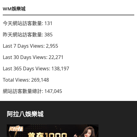
WM娛樂城
今天網站訪客數量:
131
昨天網站訪客數量:
385
Last 7 Days Views:
2,955
Last 30 Days Views:
22,271
Last 365 Days Views:
138,197
Total Views:
269,148
網站訪客數量總計:
147,045
阿拉八娛樂城