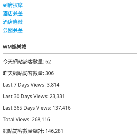
到府按摩
酒店兼差
酒店應徵
公關兼差
WM娛樂城
今天網站訪客數量:
62
昨天網站訪客數量:
306
Last 7 Days Views:
3,814
Last 30 Days Views:
23,331
Last 365 Days Views:
137,416
Total Views:
268,116
網站訪客數量總計:
146,281