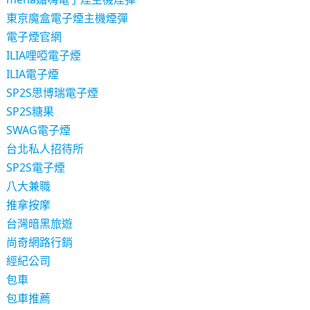
東京魔盒電子煙主機煙彈
電子煙官網
ILIA哩啞電子煙
ILIA電子煙
SP2S思博瑞電子煙
SP2S糖果
SWAG電子煙
台北私人招待所
SP2S電子煙
八大兼職
推拿按摩
台灣暗黑旅遊
尚奇網路行銷
經紀公司
包車
包車推薦