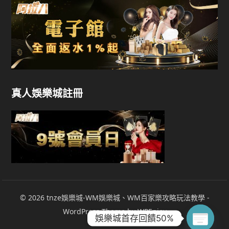
真人娛樂城註冊
© 2026
tnze娛樂城-WM娛樂城、WM百家樂攻略玩法教學
-
WordPress Theme
by
WPEnjoy
娛樂城首存回饋50%