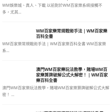
WM娛樂城、真人、下載 以前對於WM百家樂系統接觸不
多，尤其...
WM百家樂常規戰術手法 | WM百家樂
百科全書
WM百家樂常規戰術手法 | WM百家樂百科全書 WM百家樂
系...
澳門WM百家樂玩法教學，賭場WM百
家樂算牌破解公式大解密！ | WM百家
樂百科全書
澳門WM百家樂玩法教學，賭場WM百家樂算牌破解公式大解
密！ ...