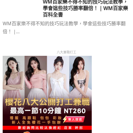
WM百家樂不得不知的技巧玩法教學，
學會這些技巧勝率翻倍！ | WM百家樂
百科全書
WM百家樂不得不知的技巧玩法教學，學會這些技巧勝率翻
倍！ |...
八大兼職打工