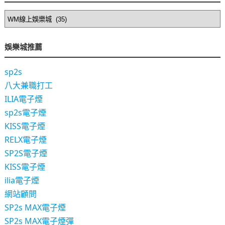
WM
百
家
娛樂城推薦
樂
sp2s
八大兼職打工
ILIA電子煙
sp2s電子煙
KISS電子煙
RELX電子煙
SP2S電子煙
KISS電子煙
ilia電子煙
網站顧問
SP2s MAX電子煙
SP2s MAX電子煙彈