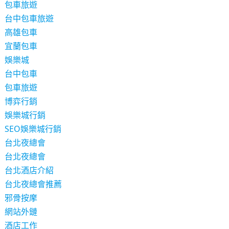
包車旅遊
台中包車旅遊
高雄包車
宜蘭包車
娛樂城
台中包車
包車旅遊
博弈行銷
娛樂城行銷
SEO娛樂城行銷
台北夜總會
台北夜總會
台北酒店介紹
台北夜總會推薦
邪骨按摩
網站外鏈
酒店工作