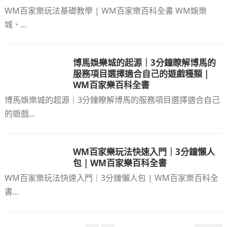
WM百家樂玩法基礎教學 | WM百家樂百科全書 WM娛樂
城、...
博馬娛樂城的起源｜3分鐘瞭解博馬的
服務項目選擇適合自己的遊戲種類 |
WM百家樂百科全書
博馬娛樂城的起源｜3分鐘瞭解博馬的服務項目選擇適合自己
的遊戲...
WM百家樂玩法快速入門｜3分鐘懶人
包 | WM百家樂百科全書
WM百家樂玩法快速入門｜3分鐘懶人包 | WM百家樂百科全
書...