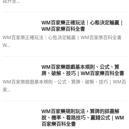
提升至...
WM百家樂正確玩法｜心態決定輸贏 |
WM百家樂百科全書
WM百家樂正確玩法｜心態決定輸贏 | WM百家樂百科全書
W...
WM百家樂遊戲基本規則、公式、算
牌、破解、技巧 | WM百家樂百科全書
WM百家樂遊戲基本規則、公式、算牌、破解、技巧 | WM百
家...
WM百家樂規則玩法，算牌的詳盡解
說、機率、看路技巧、贏錢公式 | WM
百家樂百科全書