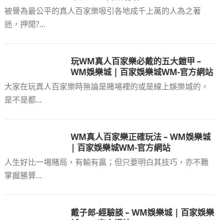
被譽為最公平的真人百家樂吸引各地成千上萬的人為之著
迷，押閒?...
玩WM真人百家樂必戴的五大鎧甲 –
WM娛樂城 | 百家娛樂城WM-官方網站
大家在玩真人百家樂時無論是賭場裡的或是線上娛樂城的，
是不是都...
WM真人百家樂正確玩法 – WM娛樂城
| 百家娛樂城WM-官方網站
人生好比一場賭局，有輸有贏；但只要明白其技巧，亦不難
掌握勝算...
戴子郎-經驗談 – WM娛樂城 | 百家娛樂