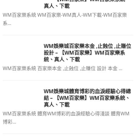
真人、下載
WM百家樂系統 WM百家樂-WM真人-WM下載-WM百家樂
系...
WM娛樂城百家樂本金 ,止蝕位 ,止賺位
設計 – 【WM百家樂】WM百家樂系
統、真人、下載
WM百家樂系統 百家樂本金 ,止蝕位 ,止賺位 設計 本金 ...
WM娛樂城體育博彩的血淚經驗心得總
結 – 【WM百家樂】WM百家樂系統、
真人、下載
WM百家樂系統 體育WM博彩的血淚經驗心得淺談 體育WM
博彩...