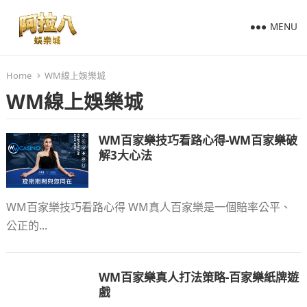
MENU
Home
WM線上娛樂城
WM線上娛樂城
WM百家樂技巧看路心得-WM百家樂破
解3大心法
WM百家樂技巧看路心得 WM真人百家樂是一個賠率公平、
公正的...
WM百家樂真人打法策略-百家樂紙牌遊
戲