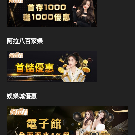
阿拉八百家樂
娛樂城優惠