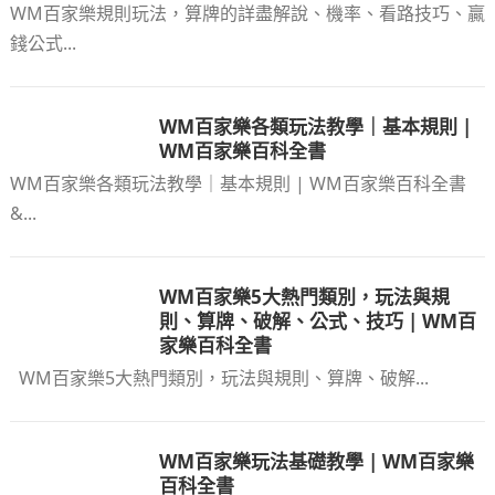
WM百家樂規則玩法，算牌的詳盡解說、機率、看路技巧、贏
錢公式...
WM百家樂各類玩法教學｜基本規則 |
WM百家樂百科全書
WM百家樂各類玩法教學｜基本規則 | WM百家樂百科全書
&...
WM百家樂5大熱門類別，玩法與規
則、算牌、破解、公式、技巧 | WM百
家樂百科全書
WM百家樂5大熱門類別，玩法與規則、算牌、破解...
WM百家樂玩法基礎教學 | WM百家樂
百科全書