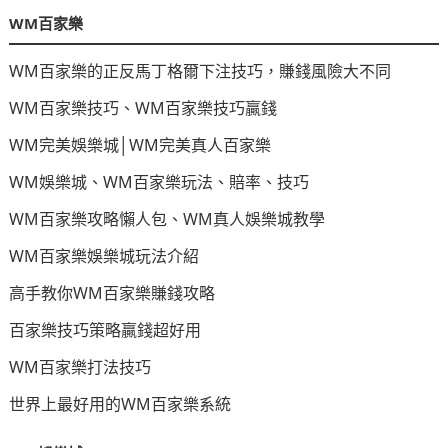
WM百家樂
WM百家樂的正反馬丁格爾下注技巧，賺錢風險大不同
WM百家樂技巧、WM百家樂技巧贏錢
WM完美娛樂城│WM完美真人百家樂
WM娛樂城、WM百家樂玩法、賠率、技巧
WM百家樂攻略懶人包、WM真人娛樂城教學
WM百家樂娛樂城玩法介紹
高手教你WM百家樂賺錢攻略
百家樂技巧策略贏錢超好用
WM百家樂打法技巧
世界上最好用的WM百家樂系統