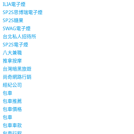
ILIA電子煙
SP2S思博瑞電子煙
SP2S糖果
SWAG電子煙
台北私人招待所
SP2S電子煙
八大兼職
推拿按摩
台灣暗黑旅遊
尚奇網路行銷
經紀公司
包車
包車推薦
包車價格
包車
包車車款
包車行程