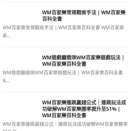
WM百家樂常規戰術手法 | WM百家樂
百科全書
WM百家樂常規戰術手法 | WM百家樂百科全書 WM百家樂
系...
WM遊戲廳競咪WM百家樂遊戲玩法 |
WM百家樂百科全書
WM遊戲廳競咪WM百家樂遊戲玩法 | WM百家樂百科全書
&...
WM百家樂連跳贏錢公式｜連跳玩法成
功破解WM百家樂勝率提升至51% |
WM百家樂百科全書
WM百家樂連跳贏錢公式｜連跳玩法成功破解WM百家樂勝率