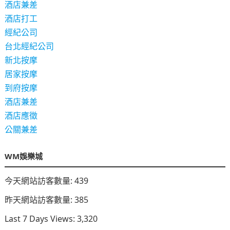
酒店兼差
酒店打工
經紀公司
台北經紀公司
新北按摩
居家按摩
到府按摩
酒店兼差
酒店應徵
公關兼差
WM娛樂城
今天網站訪客數量:
439
昨天網站訪客數量:
385
Last 7 Days Views:
3,320