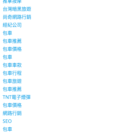
推拿按摩
台灣暗黑旅遊
尚奇網路行銷
經紀公司
包車
包車推薦
包車價格
包車
包車車款
包車行程
包車旅遊
包車推薦
TNT電子煙彈
包車價格
網路行銷
SEO
包車