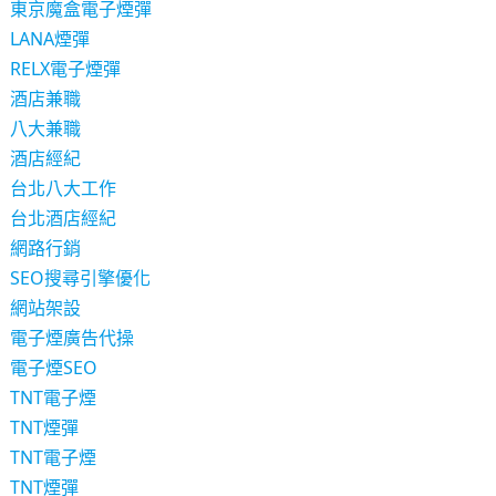
東京魔盒電子煙彈
LANA煙彈
RELX電子煙彈
酒店兼職
八大兼職
酒店經紀
台北八大工作
台北酒店經紀
網路行銷
SEO搜尋引擎優化
網站架設
電子煙廣告代操
電子煙SEO
TNT電子煙
TNT煙彈
TNT電子煙
TNT煙彈