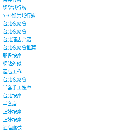
娛樂城行銷
SEO娛樂城行銷
台北夜總會
台北夜總會
台北酒店介紹
台北夜總會推薦
邪骨按摩
網站外鏈
酒店工作
台北夜總會
半套手工按摩
台北按摩
半套店
正妹按摩
正妹按摩
酒店應徵