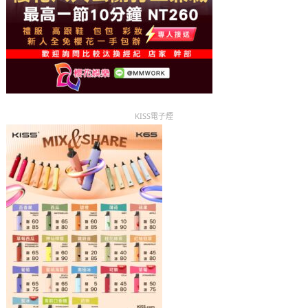
KISS電子煙