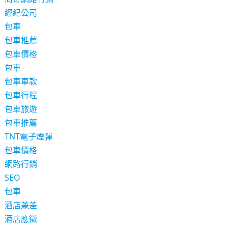
經紀公司
包車
包車推薦
包車價格
包車
包車車款
包車行程
包車旅遊
包車推薦
TNT電子煙彈
包車價格
網路行銷
SEO
包車
酒店兼差
酒店應徵