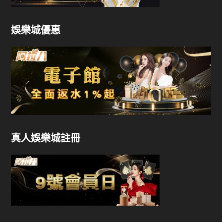
娛樂城優惠
真人娛樂城註冊