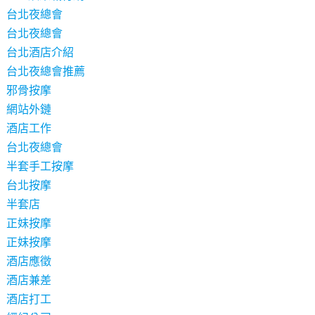
台北夜總會
台北夜總會
台北酒店介紹
台北夜總會推薦
邪骨按摩
網站外鏈
酒店工作
台北夜總會
半套手工按摩
台北按摩
半套店
正妹按摩
正妹按摩
酒店應徵
酒店兼差
酒店打工