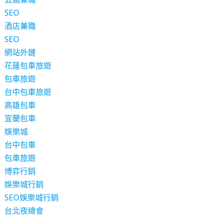
SEO
酒店兼職
SEO
網站外鏈
花蓮包車旅遊
包車旅遊
台中包車旅遊
高雄包車
宜蘭包車
娛樂城
台中包車
包車旅遊
博弈行銷
娛樂城行銷
SEO娛樂城行銷
台北夜總會