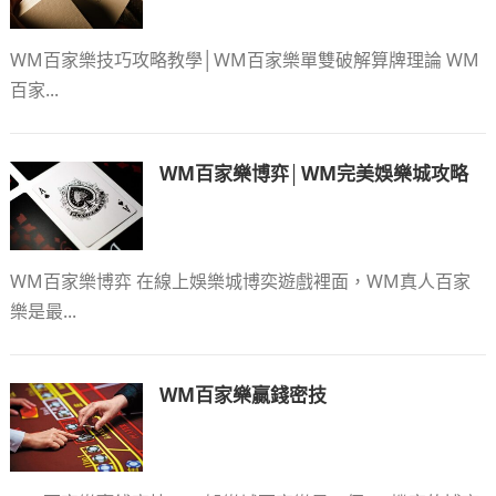
WM百家樂技巧攻略教學│WM百家樂單雙破解算牌理論 WM
百家...
WM百家樂博弈│WM完美娛樂城攻略
WM百家樂博弈 在線上娛樂城博奕遊戲裡面，WM真人百家
樂是最...
WM百家樂贏錢密技