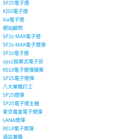
SP2S電子煙
KISS電子煙
ilia電子煙
網站顧問
SP2s MAX電子煙
SP2s MAX電子煙彈
SP2s電子煙
sps2拋棄式電子菸
RELX電子煙彈糖果
SP2S電子煙彈
八大兼職打工
SP2S煙彈
SP2S電子煙主機
東京魔盒電子煙彈
LANA煙彈
RELX電子煙彈
酒店兼職