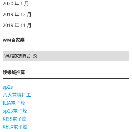
2020 年 1 月
2019 年 12 月
2019 年 11 月
WM百家樂
WM
百
家
娛樂城推薦
樂
sp2s
八大兼職打工
ILIA電子煙
sp2s電子煙
KISS電子煙
RELX電子煙