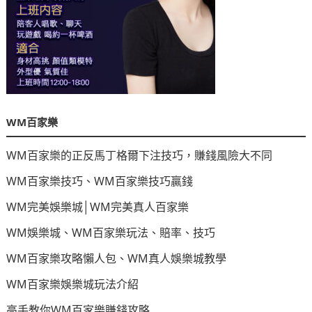
WM百家樂
WM百家樂的正反馬丁格爾下注技巧，賺錢風險大不同
WM百家樂技巧、WM百家樂技巧贏錢
WM完美娛樂城│WM完美真人百家樂
WM娛樂城、WM百家樂玩法、賠率、技巧
WM百家樂攻略懶人包、WM真人娛樂城教學
WM百家樂娛樂城玩法介紹
高手教你WM百家樂賺錢攻略