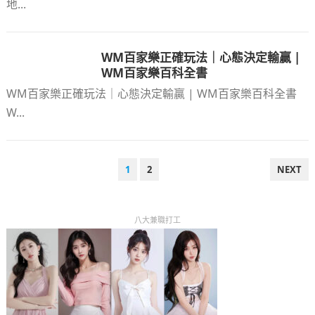
地...
WM百家樂正確玩法｜心態決定輸贏 |
WM百家樂百科全書
WM百家樂正確玩法｜心態決定輸贏 | WM百家樂百科全書
W...
文
1
2
NEXT
章
分
八大兼職打工
頁