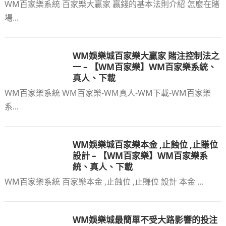
WM百家樂系統 百家樂大贏家 贏錢的基本法則介紹 怎麼在賭
場...
WM娛樂城百家樂大贏家 賭注控制法之
一 – 【WM百家樂】WM百家樂系統、
真人、下載
WM百家樂系統 WM百家樂-WM真人-WM下載-WM百家樂
系...
WM娛樂城百家樂本金 ,止蝕位 ,止賺位
設計 – 【WM百家樂】WM百家樂系
統、真人、下載
WM百家樂系統 百家樂本金 ,止蝕位 ,止賺位 設計 本金 ...
WM娛樂城最簡單不受大路影響的投注