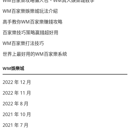
WM百家樂攻略懶人包、WM真人娛樂城教學
WM百家樂娛樂城玩法介紹
高手教你WM百家樂賺錢攻略
百家樂技巧策略贏錢超好用
WM百家樂打法技巧
世界上最好用的WM百家樂系統
WM娛樂城
2022 年 12 月
2022 年 11 月
2022 年 8 月
2021 年 10 月
2021 年 7 月