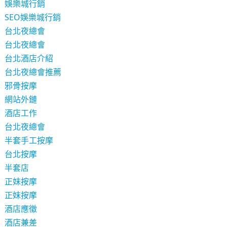
娛樂城行銷
SEO娛樂城行銷
台北夜總會
台北夜總會
台北酒店介紹
台北夜總會推薦
邪骨按摩
網站外鏈
酒店工作
台北夜總會
半套手工按摩
台北按摩
半套店
正妹按摩
正妹按摩
酒店應徵
酒店兼差