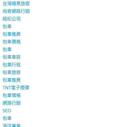
台灣暗黑旅遊
尚奇網路行銷
經紀公司
包車
包車推薦
包車價格
包車
包車車款
包車行程
包車旅遊
包車推薦
TNT電子煙彈
包車價格
網路行銷
SEO
包車
酒店兼差