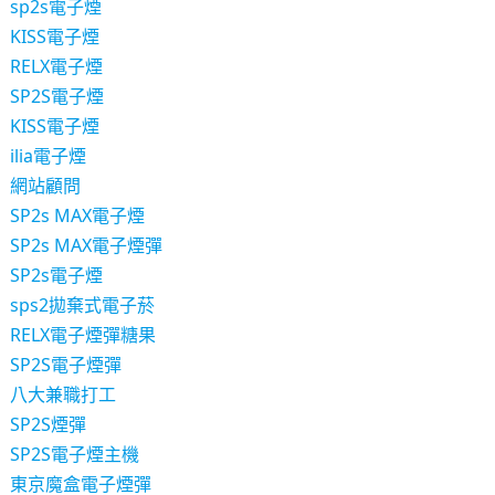
sp2s電子煙
KISS電子煙
RELX電子煙
SP2S電子煙
KISS電子煙
ilia電子煙
網站顧問
SP2s MAX電子煙
SP2s MAX電子煙彈
SP2s電子煙
sps2拋棄式電子菸
RELX電子煙彈糖果
SP2S電子煙彈
八大兼職打工
SP2S煙彈
SP2S電子煙主機
東京魔盒電子煙彈