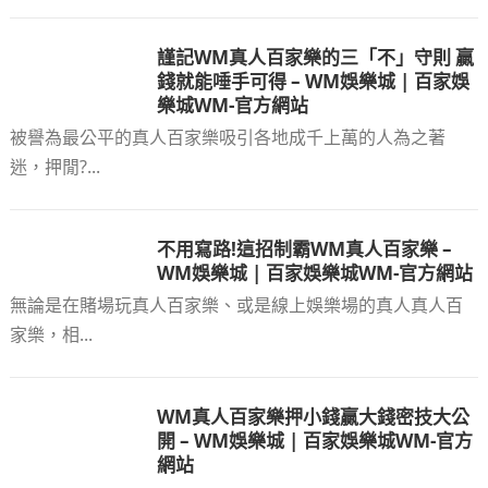
謹記WM真人百家樂的三「不」守則 贏
錢就能唾手可得 – WM娛樂城 | 百家娛
樂城WM-官方網站
被譽為最公平的真人百家樂吸引各地成千上萬的人為之著
迷，押閒?...
不用寫路!這招制霸WM真人百家樂 –
WM娛樂城 | 百家娛樂城WM-官方網站
無論是在賭場玩真人百家樂、或是線上娛樂場的真人真人百
家樂，相...
WM真人百家樂押小錢贏大錢密技大公
開 – WM娛樂城 | 百家娛樂城WM-官方
網站