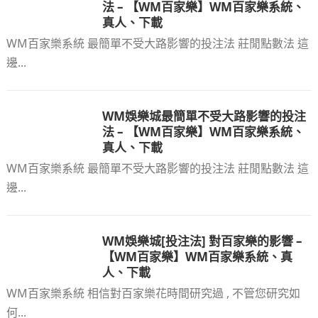
法 – 【WM百家樂】WM百家樂系統、
真人、下載
WM百家樂系統 最簡單不受大路影響的投注法 莊閒點數法 這
邊...
WM娛樂城最簡單不受大路影響的投注
法 – 【WM百家樂】WM百家樂系統、
真人、下載
WM百家樂系統 最簡單不受大路影響的投注法 莊閒點數法 這
邊...
WM娛樂城[投注法] 對百家樂的影響 –
【WM百家樂】WM百家樂系統、真
人、下載
WM百家樂系統 相信對百家樂花時間研究過 , 不管您研究如
何...