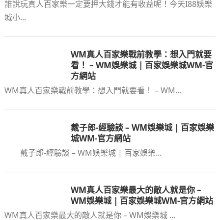
誰說玩真人百家樂一定要押大錢才能有收益呢！今天I88娛樂
城小...
WM真人百家樂戰前教學：想入門就要
看！ – WM娛樂城 | 百家娛樂城WM-官
方網站
WM真人百家樂戰前教學：想入門就要看！ – WM...
戴子郎-經驗談 – WM娛樂城 | 百家娛樂
城WM-官方網站
戴子郎-經驗談 – WM娛樂城 | 百家娛樂...
WM真人百家樂最大的敵人就是你 –
WM娛樂城 | 百家娛樂城WM-官方網站
WM真人百家樂最大的敵人就是你 – WM娛樂城 ...