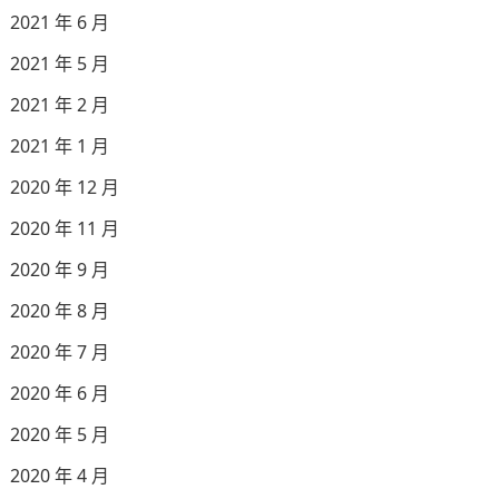
2021 年 6 月
2021 年 5 月
2021 年 2 月
2021 年 1 月
2020 年 12 月
2020 年 11 月
2020 年 9 月
2020 年 8 月
2020 年 7 月
2020 年 6 月
2020 年 5 月
2020 年 4 月