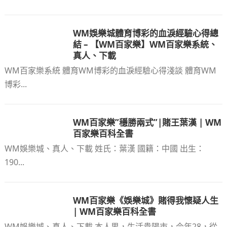
WM娛樂城體育博彩的血淚經驗心得總
結 – 【WM百家樂】WM百家樂系統、
真人、下載
WM百家樂系統 體育WM博彩的血淚經驗心得淺談 體育WM
博彩...
WM百家樂”穩勝兩式”|賭王葉漢 | WM
百家樂百科全書
WM娛樂城、真人、下載 姓氏：葉漢 國籍：中國 出生：
190...
WM百家樂《娛樂城》賭得我懷疑人生
| WM百家樂百科全書
WM娛樂城、真人、下載 本人男，生活貴陽市，今年28，從