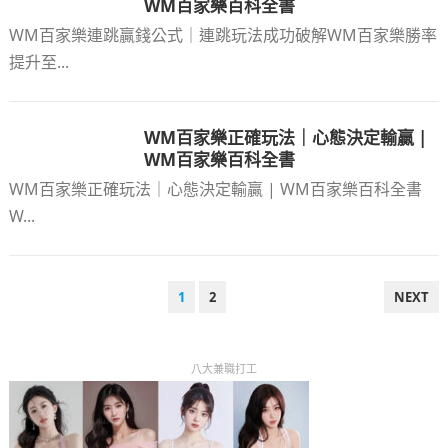
WM百家樂百科全書
WM百家樂連跳贏錢公式｜連跳玩法成功破解WM百家樂勝率
提升至...
WM百家樂正確玩法｜心態決定輸贏 |
WM百家樂百科全書
WM百家樂正確玩法｜心態決定輸贏 | WM百家樂百科全書
W...
文
1
2
NEXT
章
分
八大兼職打工
頁