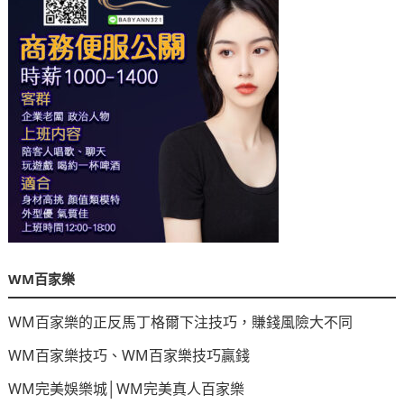
WM百家樂
WM百家樂的正反馬丁格爾下注技巧，賺錢風險大不同
WM百家樂技巧、WM百家樂技巧贏錢
WM完美娛樂城│WM完美真人百家樂