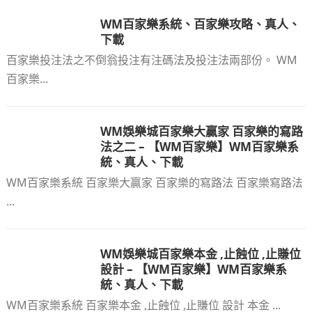
WM百家樂系統、百家樂攻略、真人、
下載
百家樂投注法之不倒翁投注有注碼法及投注法兩部份。 WM
百家樂...
WM娛樂城百家樂大贏家 百家樂的寫路
法之二 – 【WM百家樂】WM百家樂系
統、真人、下載
WM百家樂系統 百家樂大贏家 百家樂的寫路法 百家樂寫路法
...
WM娛樂城百家樂本金 ,止蝕位 ,止賺位
設計 – 【WM百家樂】WM百家樂系
統、真人、下載
WM百家樂系統 百家樂本金 ,止蝕位 ,止賺位 設計 本金 ...