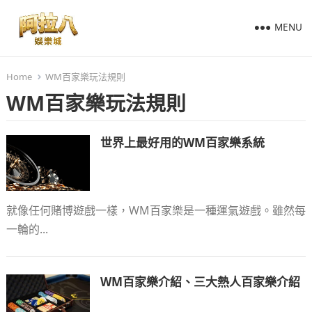
MENU
Home
WM百家樂玩法規則
WM百家樂玩法規則
世界上最好用的WM百家樂系統
就像任何賭博遊戲一樣，WM百家樂是一種運氣遊戲。雖然每
一輪的...
WM百家樂介紹、三大熱人百家樂介紹