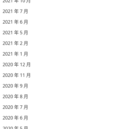
2021 年 10 月
2021 年 7 月
2021 年 6 月
2021 年 5 月
2021 年 2 月
2021 年 1 月
2020 年 12 月
2020 年 11 月
2020 年 9 月
2020 年 8 月
2020 年 7 月
2020 年 6 月
2020 年 5 月