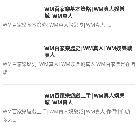
WM百家樂基本策略|WM真人娛樂
城|WM真人
WM百家樂基本策略|WM真人娛樂城|WM真人 ...
WM百家樂歷史|WM真人|WM娛樂城
真人
WM百家樂歷史|WM真人|WM娛樂城真人 WM百家樂是在賭
場...
WM百家樂遊戲上手|WM真人娛樂
城|WM真人
WM百家樂遊戲上手|WM真人娛樂城|WM真人 你們中的許
多人...