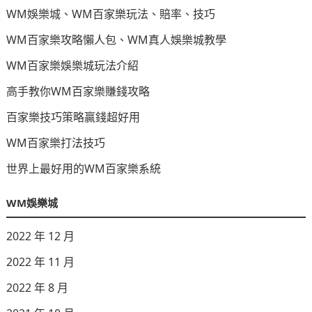
WM娛樂城、WM百家樂玩法、賠率、技巧
WM百家樂攻略懶人包、WM真人娛樂城教學
WM百家樂娛樂城玩法介紹
高手教你WM百家樂賺錢攻略
百家樂技巧策略贏錢超好用
WM百家樂打法技巧
世界上最好用的WM百家樂系統
WM娛樂城
2022 年 12 月
2022 年 11 月
2022 年 8 月