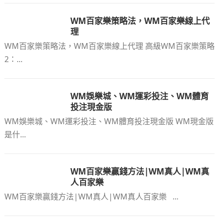
WM百家樂策略法，WM百家樂線上代
理
WM百家樂策略法，WM百家樂線上代理 高級WM百家樂策略
2：...
WM娛樂城、WM運彩投注、WM體育
投注現金版
WM娛樂城、WM運彩投注、WM體育投注現金版 WM現金版
是什...
WM百家樂贏錢方法|WM真人|WM真
人百家樂
WM百家樂贏錢方法|WM真人|WM真人百家樂 ...