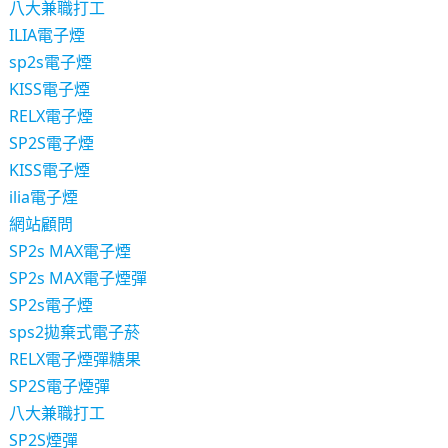
八大兼職打工
ILIA電子煙
sp2s電子煙
KISS電子煙
RELX電子煙
SP2S電子煙
KISS電子煙
ilia電子煙
網站顧問
SP2s MAX電子煙
SP2s MAX電子煙彈
SP2s電子煙
sps2拋棄式電子菸
RELX電子煙彈糖果
SP2S電子煙彈
八大兼職打工
SP2S煙彈