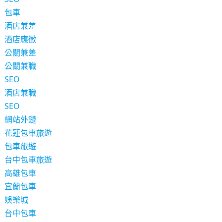
包車
酒店兼差
酒店應徵
公關兼差
公關兼職
SEO
酒店兼職
SEO
網站外鏈
花蓮包車旅遊
包車旅遊
台中包車旅遊
高雄包車
宜蘭包車
娛樂城
台中包車