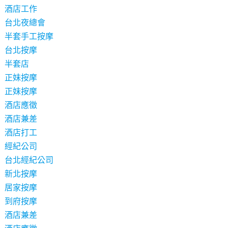
酒店工作
台北夜總會
半套手工按摩
台北按摩
半套店
正妹按摩
正妹按摩
酒店應徵
酒店兼差
酒店打工
經紀公司
台北經紀公司
新北按摩
居家按摩
到府按摩
酒店兼差