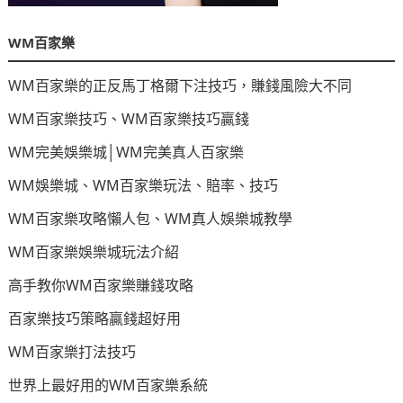
WM百家樂
WM百家樂的正反馬丁格爾下注技巧，賺錢風險大不同
WM百家樂技巧、WM百家樂技巧贏錢
WM完美娛樂城│WM完美真人百家樂
WM娛樂城、WM百家樂玩法、賠率、技巧
WM百家樂攻略懶人包、WM真人娛樂城教學
WM百家樂娛樂城玩法介紹
高手教你WM百家樂賺錢攻略
百家樂技巧策略贏錢超好用
WM百家樂打法技巧
世界上最好用的WM百家樂系統