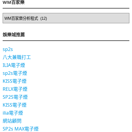
WM百家樂
WM
百
家
娛樂城推薦
樂
sp2s
八大兼職打工
ILIA電子煙
sp2s電子煙
KISS電子煙
RELX電子煙
SP2S電子煙
KISS電子煙
ilia電子煙
網站顧問
SP2s MAX電子煙