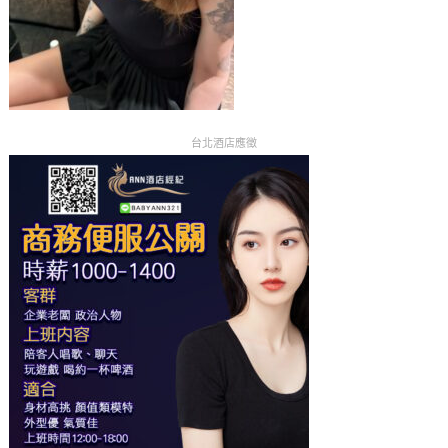
台北酒店應徵