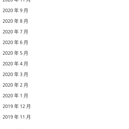
2020 年 9 月
2020 年 8 月
2020 年 7 月
2020 年 6 月
2020 年 5 月
2020 年 4 月
2020 年 3 月
2020 年 2 月
2020 年 1 月
2019 年 12 月
2019 年 11 月