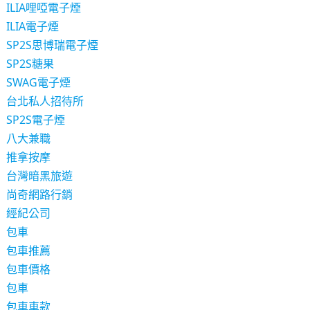
ILIA哩啞電子煙
ILIA電子煙
SP2S思博瑞電子煙
SP2S糖果
SWAG電子煙
台北私人招待所
SP2S電子煙
八大兼職
推拿按摩
台灣暗黑旅遊
尚奇網路行銷
經紀公司
包車
包車推薦
包車價格
包車
包車車款