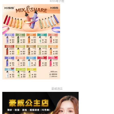
KISS電子煙
豪威酒店