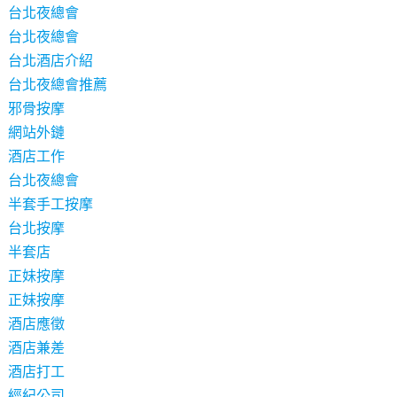
台北夜總會
台北夜總會
台北酒店介紹
台北夜總會推薦
邪骨按摩
網站外鏈
酒店工作
台北夜總會
半套手工按摩
台北按摩
半套店
正妹按摩
正妹按摩
酒店應徵
酒店兼差
酒店打工
經紀公司