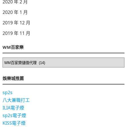
2020 年 2 月
2020 年 1 月
2019 年 12 月
2019 年 11 月
WM百家樂
WM
百
家
娛樂城推薦
樂
sp2s
八大兼職打工
ILIA電子煙
sp2s電子煙
KISS電子煙