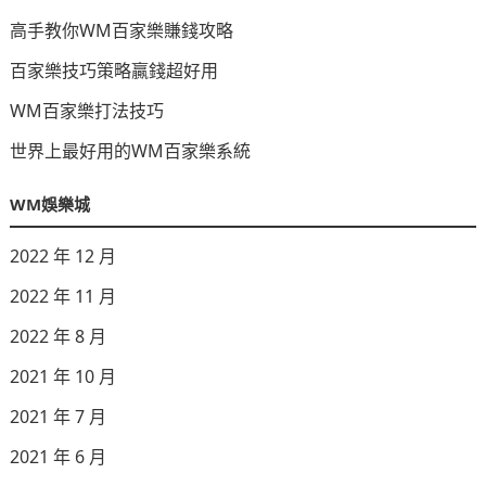
高手教你WM百家樂賺錢攻略
百家樂技巧策略贏錢超好用
WM百家樂打法技巧
世界上最好用的WM百家樂系統
WM娛樂城
2022 年 12 月
2022 年 11 月
2022 年 8 月
2021 年 10 月
2021 年 7 月
2021 年 6 月