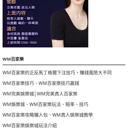
WM百家樂
WM百家樂的正反馬丁格爾下注技巧，賺錢風險大不同
WM百家樂技巧、WM百家樂技巧贏錢
WM完美娛樂城│WM完美真人百家樂
WM娛樂城、WM百家樂玩法、賠率、技巧
WM百家樂攻略懶人包、WM真人娛樂城教學
WM百家樂娛樂城玩法介紹