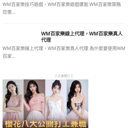
WM百家樂技巧遊戲，WM百家樂遊戲運氣 WM百家樂策略
您需...
WM百家樂線上代理，WM百家樂真人
代理
WM百家樂線上代理，WM百家樂真人代理 為什麼要使用WM
百家...
八大兼職打工