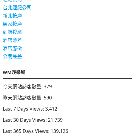
台北經紀公司
新北按摩
居家按摩
到府按摩
酒店兼差
酒店應徵
公關兼差
WM娛樂城
今天網站訪客數量:
379
昨天網站訪客數量:
590
Last 7 Days Views:
3,412
Last 30 Days Views:
21,739
Last 365 Days Views:
139,126