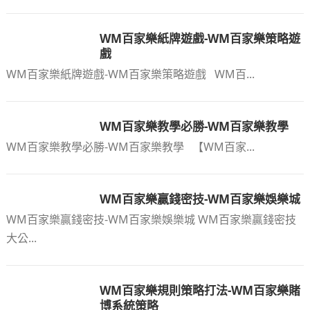
WM百家樂紙牌遊戲-WM百家樂策略遊
戲
WM百家樂紙牌遊戲-WM百家樂策略遊戲 WM百...
WM百家樂教學必勝-WM百家樂教學
WM百家樂教學必勝-WM百家樂教學 【WM百家...
WM百家樂贏錢密技-WM百家樂娛樂城
WM百家樂贏錢密技-WM百家樂娛樂城 WM百家樂贏錢密技
大公...
WM百家樂規則策略打法-WM百家樂賭
博系統策略