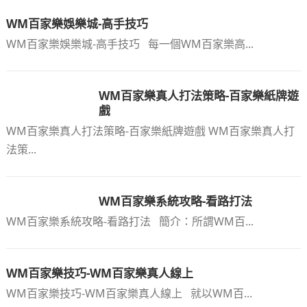
WM百家樂娛樂城-高手技巧
WM百家樂娛樂城-高手技巧 每一個WM百家樂高...
WM百家樂真人打法策略-百家樂紙牌遊
戲
WM百家樂真人打法策略-百家樂紙牌遊戲 WM百家樂真人打
法策...
WM百家樂系統攻略-看路打法
WM百家樂系統攻略-看路打法 簡介：所謂WM百...
WM百家樂技巧-WM百家樂真人線上
WM百家樂技巧-WM百家樂真人線上 就以WM百...