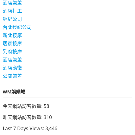
酒店兼差
酒店打工
經紀公司
台北經紀公司
新北按摩
居家按摩
到府按摩
酒店兼差
酒店應徵
公關兼差
WM娛樂城
今天網站訪客數量:
58
昨天網站訪客數量:
310
Last 7 Days Views:
3,446