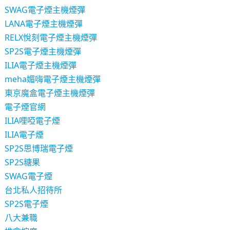
SWAG電子煙主機煙彈
LANA電子煙主機煙彈
RELX悅刻電子煙主機煙彈
SP2S電子煙主機煙彈
ILIA電子煙主機煙彈
meha媚嗨電子煙主機煙彈
東京魔盒電子煙主機煙彈
電子煙官網
ILIA哩啞電子煙
ILIA電子煙
SP2S思博瑞電子煙
SP2S糖果
SWAG電子煙
台北私人招待所
SP2S電子煙
八大兼職