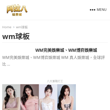
MENU
Home
wm球板
wm球板
WM完美娛樂城、WM博弈娛樂城
WM完美娛樂城、WM博弈娛樂城 WM 真人娛樂城，全球評
比 ...
八大兼職打工