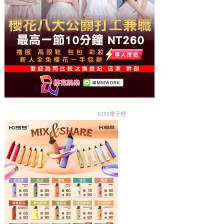
KISS電子煙