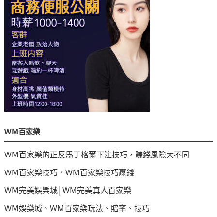
WM百家樂
WM百家樂的正反馬丁格爾下注技巧，賺錢風險大不同
WM百家樂技巧、WM百家樂技巧贏錢
WM完美娛樂城│WM完美真人百家樂
WM娛樂城、WM百家樂玩法、賠率、技巧