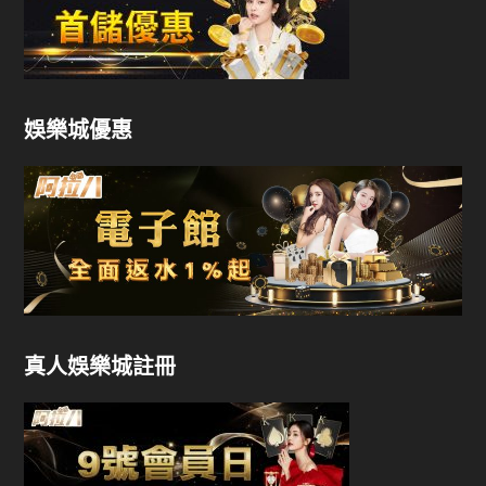
娛樂城優惠
真人娛樂城註冊