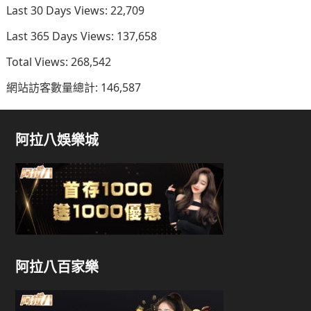
Last 30 Days Views:
22,709
Last 365 Days Views:
137,658
Total Views:
268,542
網站訪客數量總計:
146,587
阿拉八娛樂城
阿拉八百家樂