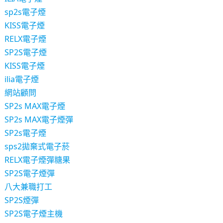
sp2s電子煙
KISS電子煙
RELX電子煙
SP2S電子煙
KISS電子煙
ilia電子煙
網站顧問
SP2s MAX電子煙
SP2s MAX電子煙彈
SP2s電子煙
sps2拋棄式電子菸
RELX電子煙彈糖果
SP2S電子煙彈
八大兼職打工
SP2S煙彈
SP2S電子煙主機