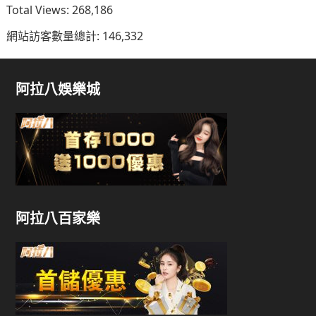
Total Views:
268,186
網站訪客數量總計:
146,332
阿拉八娛樂城
阿拉八百家樂