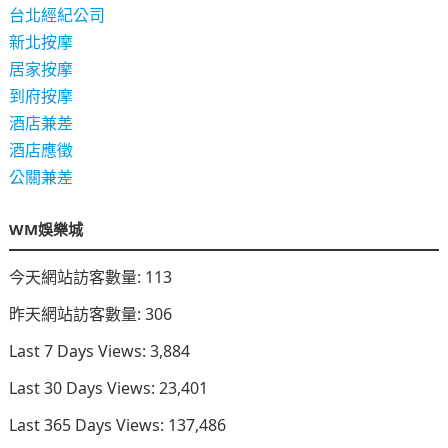
台北經紀公司
新北按摩
居家按摩
到府按摩
酒店兼差
酒店應徵
公關兼差
WM娛樂城
今天網站訪客數量:
113
昨天網站訪客數量:
306
Last 7 Days Views:
3,884
Last 30 Days Views:
23,401
Last 365 Days Views:
137,486