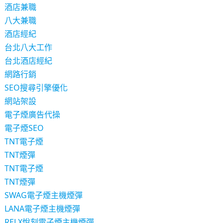
酒店兼職
八大兼職
酒店經紀
台北八大工作
台北酒店經紀
網路行銷
SEO搜尋引擎優化
網站架設
電子煙廣告代操
電子煙SEO
TNT電子煙
TNT煙彈
TNT電子煙
TNT煙彈
SWAG電子煙主機煙彈
LANA電子煙主機煙彈
RELX悅刻電子煙主機煙彈