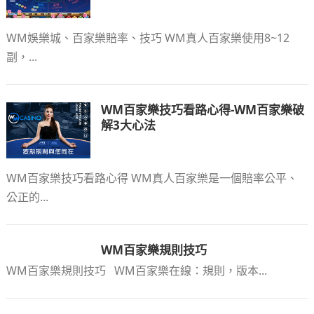
WM娛樂城、百家樂賠率、技巧 WM真人百家樂使用8~12
副，...
WM百家樂技巧看路心得-WM百家樂破
解3大心法
WM百家樂技巧看路心得 WM真人百家樂是一個賠率公平、
公正的...
WM百家樂規則技巧
WM百家樂規則技巧 WM百家樂在線：規則，版本...