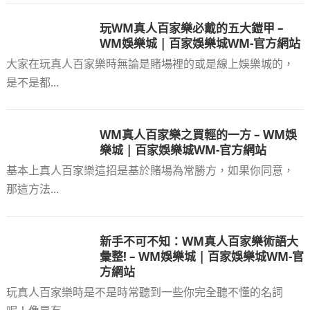
玩WM真人百家樂必戴的五大鎧甲 –
WM娛樂城 | 百家娛樂城WM-官方網站
大家在玩真人百家樂時無論是賭場裡的或是線上娛樂城的，
是不是都...
WM真人百家樂之買輕的一方 – WM娛
樂城 | 百家娛樂城WM-官方網站
基本上真人百家樂這招是基於賭場為常勝方，如果你同意，
那這方法...
新手不可不知：WM真人百家樂術語大
彙整! – WM娛樂城 | 百家娛樂城WM-官
方網站
玩真人百家樂時是不是時常聽到一些你完全聽不懂的名詞