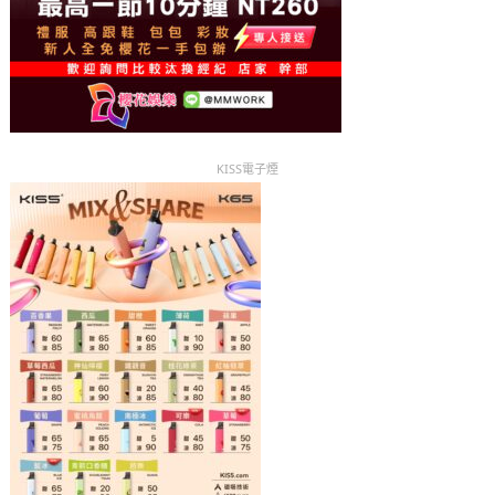
KISS電子煙