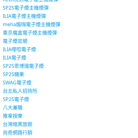
SP2S電子煙主機煙彈
ILIA電子煙主機煙彈
meha媚嗨電子煙主機煙彈
東京魔盒電子煙主機煙彈
電子煙官網
ILIA哩啞電子煙
ILIA電子煙
SP2S思博瑞電子煙
SP2S糖果
SWAG電子煙
台北私人招待所
SP2S電子煙
八大兼職
推拿按摩
台灣暗黑旅遊
尚奇網路行銷