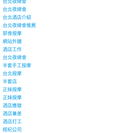
台北夜總會
台北夜總會
台北酒店介紹
台北夜總會推薦
邪骨按摩
網站外鏈
酒店工作
台北夜總會
半套手工按摩
台北按摩
半套店
正妹按摩
正妹按摩
酒店應徵
酒店兼差
酒店打工
經紀公司