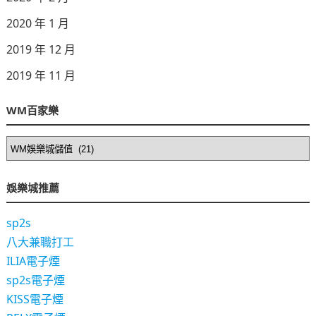
2020 年 1 月
2019 年 12 月
2019 年 11 月
WM百家樂
WM
百
家
娛樂城推薦
樂
sp2s
八大兼職打工
ILIA電子煙
sp2s電子煙
KISS電子煙