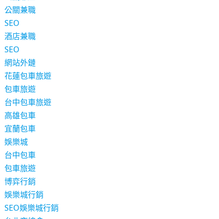
公關兼職
SEO
酒店兼職
SEO
網站外鏈
花蓮包車旅遊
包車旅遊
台中包車旅遊
高雄包車
宜蘭包車
娛樂城
台中包車
包車旅遊
博弈行銷
娛樂城行銷
SEO娛樂城行銷