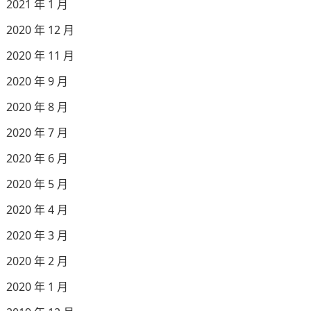
2021 年 1 月
2020 年 12 月
2020 年 11 月
2020 年 9 月
2020 年 8 月
2020 年 7 月
2020 年 6 月
2020 年 5 月
2020 年 4 月
2020 年 3 月
2020 年 2 月
2020 年 1 月