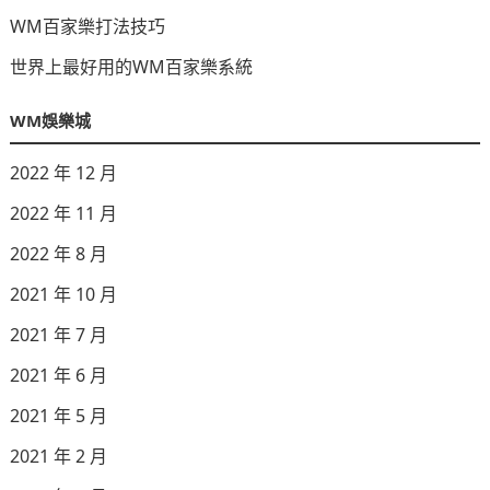
WM百家樂打法技巧
世界上最好用的WM百家樂系統
WM娛樂城
2022 年 12 月
2022 年 11 月
2022 年 8 月
2021 年 10 月
2021 年 7 月
2021 年 6 月
2021 年 5 月
2021 年 2 月