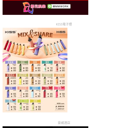
KISS電子煙
豪威酒店