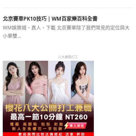
北京賽車PK10技巧 | WM百家樂百科全書
WM娛樂城、真人、下載 北京賽車除了我們常見的定位與大
小單雙...
八大兼職打工