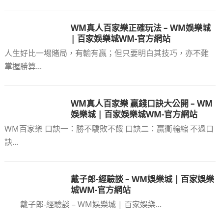
WM真人百家樂正確玩法 – WM娛樂城
| 百家娛樂城WM-官方網站
人生好比一場賭局，有輸有贏；但只要明白其技巧，亦不難
掌握勝算...
WM真人百家樂 贏錢口訣大公開 – WM
娛樂城 | 百家娛樂城WM-官方網站
WM百家樂 口訣一：勝不驕敗不餒 口訣二：贏衝輸縮 不過口
訣...
戴子郎-經驗談 – WM娛樂城 | 百家娛樂
城WM-官方網站
戴子郎-經驗談 – WM娛樂城 | 百家娛樂...