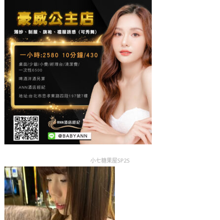
小七糖果屋SP2S