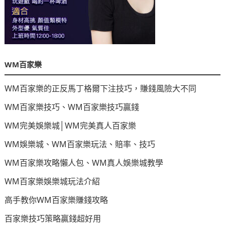
WM百家樂
WM百家樂的正反馬丁格爾下注技巧，賺錢風險大不同
WM百家樂技巧、WM百家樂技巧贏錢
WM完美娛樂城│WM完美真人百家樂
WM娛樂城、WM百家樂玩法、賠率、技巧
WM百家樂攻略懶人包、WM真人娛樂城教學
WM百家樂娛樂城玩法介紹
高手教你WM百家樂賺錢攻略
百家樂技巧策略贏錢超好用