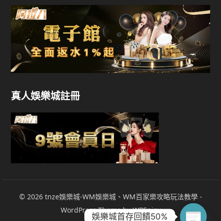
真人娛樂城註冊
© 2026
tnze娛樂城-WM娛樂城、WM百家樂攻略玩法教學
-
WordPress Theme
by
WPEnjoy
娛樂城首存回饋50%