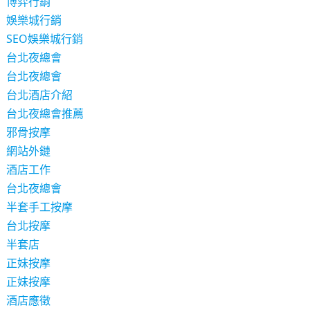
博弈行銷
娛樂城行銷
SEO娛樂城行銷
台北夜總會
台北夜總會
台北酒店介紹
台北夜總會推薦
邪骨按摩
網站外鏈
酒店工作
台北夜總會
半套手工按摩
台北按摩
半套店
正妹按摩
正妹按摩
酒店應徵