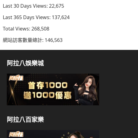
Last 30 Days Views:
22,675
Last 365 Days Views:
137,624
Total Views:
268,508
網站訪客數量總計:
146,563
阿拉八娛樂城
阿拉八百家樂