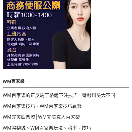
WM百家樂
WM百家樂的正反馬丁格爾下注技巧，賺錢風險大不同
WM百家樂技巧、WM百家樂技巧贏錢
WM完美娛樂城│WM完美真人百家樂
WM娛樂城、WM百家樂玩法、賠率、技巧