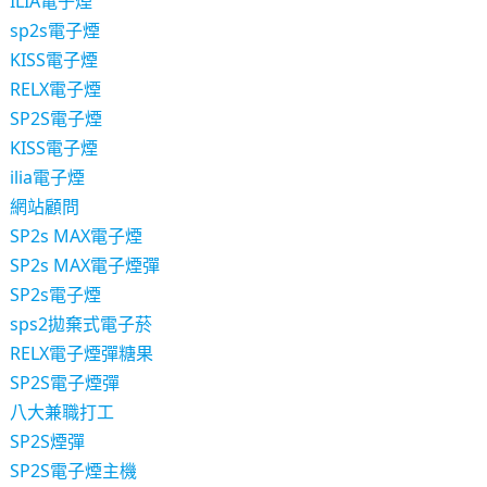
ILIA電子煙
sp2s電子煙
KISS電子煙
RELX電子煙
SP2S電子煙
KISS電子煙
ilia電子煙
網站顧問
SP2s MAX電子煙
SP2s MAX電子煙彈
SP2s電子煙
sps2拋棄式電子菸
RELX電子煙彈糖果
SP2S電子煙彈
八大兼職打工
SP2S煙彈
SP2S電子煙主機