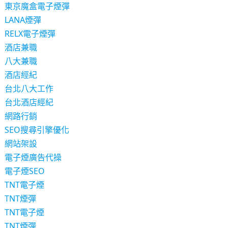
東京魔盒電子煙彈
LANA煙彈
RELX電子煙彈
酒店兼職
八大兼職
酒店經紀
台北八大工作
台北酒店經紀
網路行銷
SEO搜尋引擎優化
網站架設
電子煙廣告代操
電子煙SEO
TNT電子煙
TNT煙彈
TNT電子煙
TNT煙彈