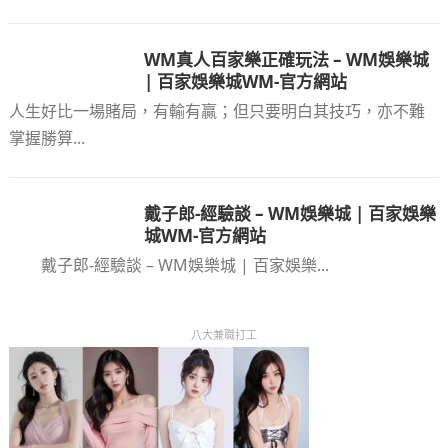
WM真人百家樂正確玩法 – WM娛樂城
| 百家娛樂城WM-官方網站
人生好比一場賭局，有輸有贏；但只要明白其技巧，亦不難
掌握勝算...
戴子郎-經驗談 – WM娛樂城 | 百家娛樂
城WM-官方網站
戴子郎-經驗談 – WM娛樂城 | 百家娛樂...
八大兼職打工