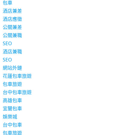
包車
酒店兼差
酒店應徵
公關兼差
公關兼職
SEO
酒店兼職
SEO
網站外鏈
花蓮包車旅遊
包車旅遊
台中包車旅遊
高雄包車
宜蘭包車
娛樂城
台中包車
包車旅遊