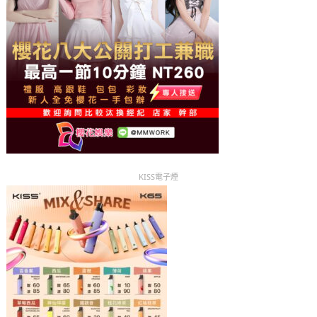
KISS電子煙