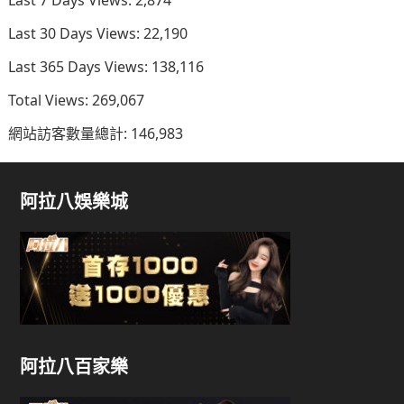
Last 7 Days Views:
2,874
Last 30 Days Views:
22,190
Last 365 Days Views:
138,116
Total Views:
269,067
網站訪客數量總計:
146,983
阿拉八娛樂城
阿拉八百家樂