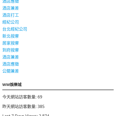
酒店應徵
酒店兼差
酒店打工
經紀公司
台北經紀公司
新北按摩
居家按摩
到府按摩
酒店兼差
酒店應徵
公關兼差
WM娛樂城
今天網站訪客數量:
69
昨天網站訪客數量:
385