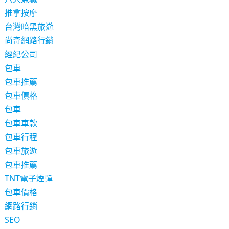
推拿按摩
台灣暗黑旅遊
尚奇網路行銷
經紀公司
包車
包車推薦
包車價格
包車
包車車款
包車行程
包車旅遊
包車推薦
TNT電子煙彈
包車價格
網路行銷
SEO