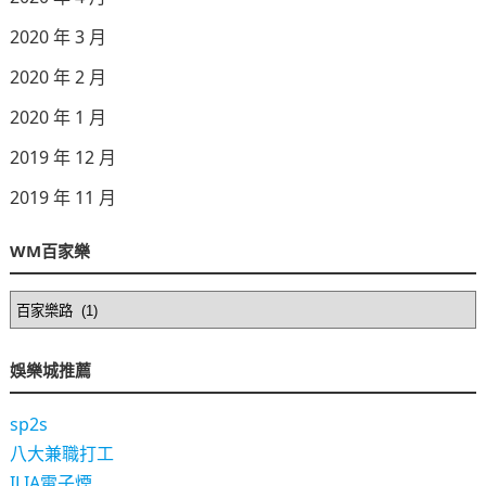
2020 年 3 月
2020 年 2 月
2020 年 1 月
2019 年 12 月
2019 年 11 月
WM百家樂
WM
百
家
娛樂城推薦
樂
sp2s
八大兼職打工
ILIA電子煙