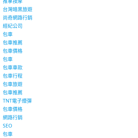
推拿按摩
台灣暗黑旅遊
尚奇網路行銷
經紀公司
包車
包車推薦
包車價格
包車
包車車款
包車行程
包車旅遊
包車推薦
TNT電子煙彈
包車價格
網路行銷
SEO
包車