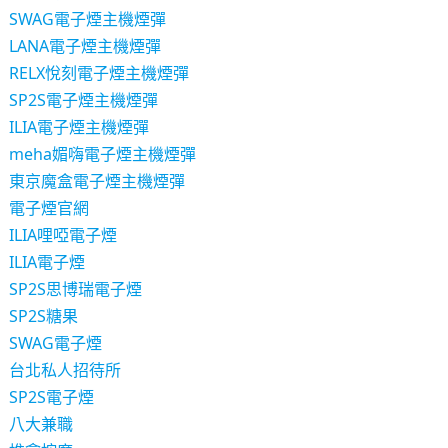
SWAG電子煙主機煙彈
LANA電子煙主機煙彈
RELX悅刻電子煙主機煙彈
SP2S電子煙主機煙彈
ILIA電子煙主機煙彈
meha媚嗨電子煙主機煙彈
東京魔盒電子煙主機煙彈
電子煙官網
ILIA哩啞電子煙
ILIA電子煙
SP2S思博瑞電子煙
SP2S糖果
SWAG電子煙
台北私人招待所
SP2S電子煙
八大兼職