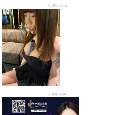
小七糖果屋SP2S
台北酒店應徵