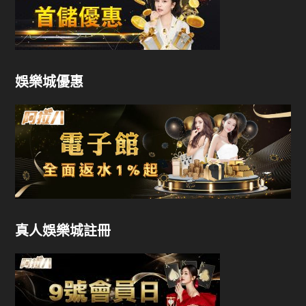
娛樂城優惠
真人娛樂城註冊