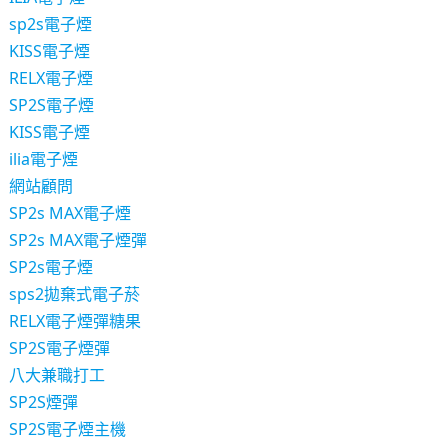
sp2s電子煙
KISS電子煙
RELX電子煙
SP2S電子煙
KISS電子煙
ilia電子煙
網站顧問
SP2s MAX電子煙
SP2s MAX電子煙彈
SP2s電子煙
sps2拋棄式電子菸
RELX電子煙彈糖果
SP2S電子煙彈
八大兼職打工
SP2S煙彈
SP2S電子煙主機