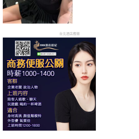
台北酒店應徵