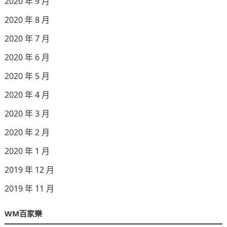
2020 年 9 月
2020 年 8 月
2020 年 7 月
2020 年 6 月
2020 年 5 月
2020 年 4 月
2020 年 3 月
2020 年 2 月
2020 年 1 月
2019 年 12 月
2019 年 11 月
WM百家樂