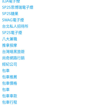
ILIA電子煙
SP2S思博瑞電子煙
SP2S糖果
SWAG電子煙
台北私人招待所
SP2S電子煙
八大兼職
推拿按摩
台灣暗黑旅遊
尚奇網路行銷
經紀公司
包車
包車推薦
包車價格
包車
包車車款
包車行程