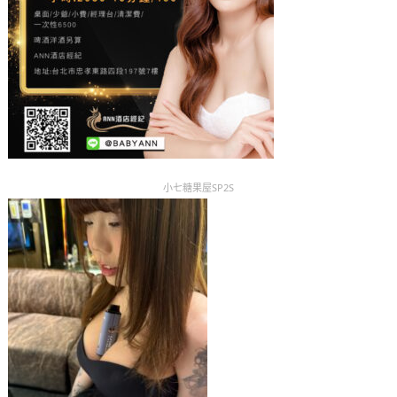
小七糖果屋SP2S