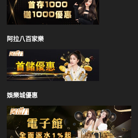
阿拉八百家樂
娛樂城優惠