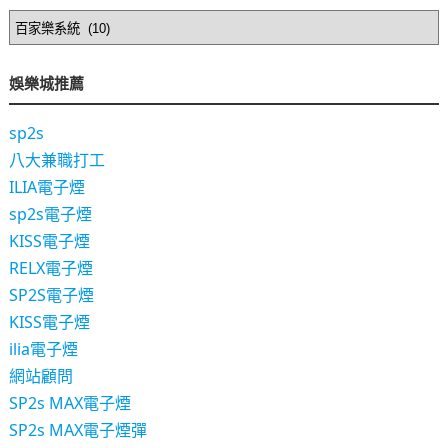
WM
百
家
娛樂城推薦
樂
sp2s
八大兼職打工
ILIA電子煙
sp2s電子煙
KISS電子煙
RELX電子煙
SP2S電子煙
KISS電子煙
ilia電子煙
網站顧問
SP2s MAX電子煙
SP2s MAX電子煙彈