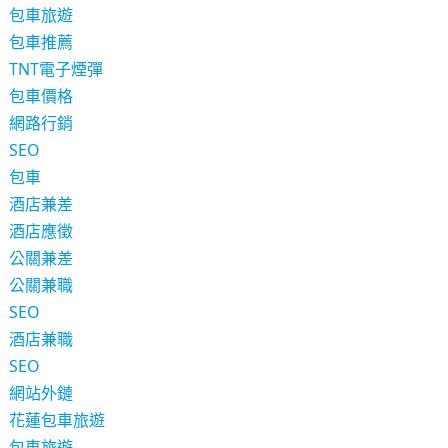
包車旅遊
包車推薦
TNT電子煙彈
包車價格
網路行銷
SEO
包車
酒店兼差
酒店應徵
公關兼差
公關兼職
SEO
酒店兼職
SEO
網站外鏈
花蓮包車旅遊
包車旅遊