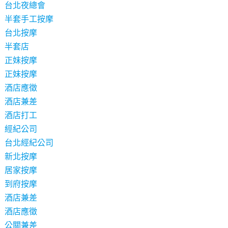
台北夜總會
半套手工按摩
台北按摩
半套店
正妹按摩
正妹按摩
酒店應徵
酒店兼差
酒店打工
經紀公司
台北經紀公司
新北按摩
居家按摩
到府按摩
酒店兼差
酒店應徵
公關兼差