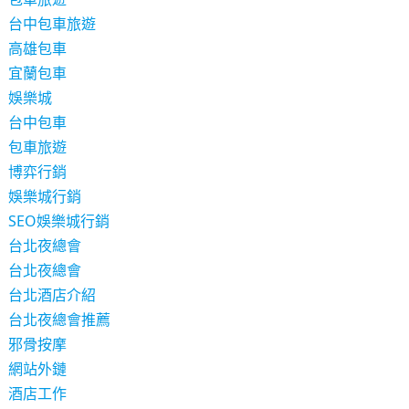
台中包車旅遊
高雄包車
宜蘭包車
娛樂城
台中包車
包車旅遊
博弈行銷
娛樂城行銷
SEO娛樂城行銷
台北夜總會
台北夜總會
台北酒店介紹
台北夜總會推薦
邪骨按摩
網站外鏈
酒店工作