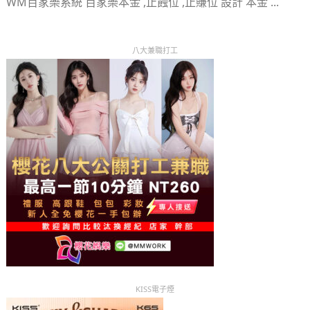
WM百家樂系統 百家樂本金 ,止蝕位 ,止賺位 設計 本金 ...
八大兼職打工
KISS電子煙