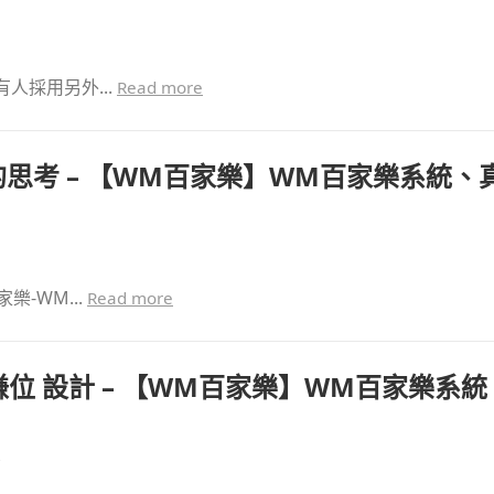
人採用另外...
Read more
思考 – 【WM百家樂】WM百家樂系統、
-WM...
Read more
賺位 設計 – 【WM百家樂】WM百家樂系