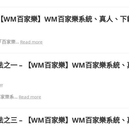
 【WM百家樂】WM百家樂系統、真人、下
百家樂...
Read more
之一 – 【WM百家樂】WM百家樂系統、
ff
樂系...
Read more
之三 – 【WM百家樂】WM百家樂系統、