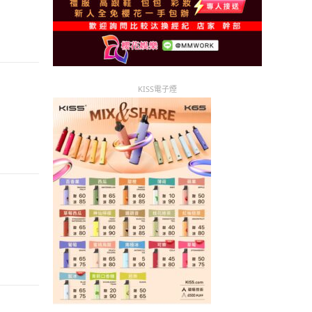
KISS電子煙