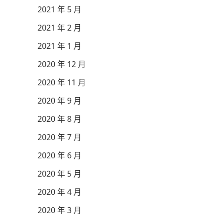
2021 年 5 月
2021 年 2 月
2021 年 1 月
2020 年 12 月
2020 年 11 月
2020 年 9 月
2020 年 8 月
2020 年 7 月
2020 年 6 月
2020 年 5 月
2020 年 4 月
2020 年 3 月