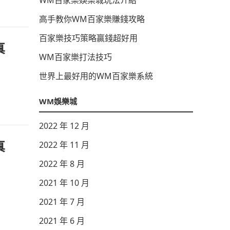
WM百家樂娛樂城玩法介紹
高手教你WM百家樂賺錢攻略
百家樂技巧策略贏錢超好用
真
WM百家樂打法技巧
世界上最好用的WM百家樂系統
WM娛樂城
2022 年 12 月
真
2022 年 11 月
2022 年 8 月
2021 年 10 月
2021 年 7 月
2021 年 6 月