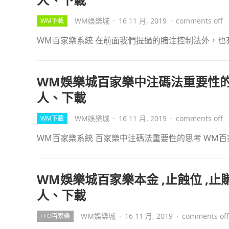
WM娛樂城
·
16 11 月, 2019
·
comments off
WM下載
WM百家樂系統 在前面我們提過的賭注控制法外，也有
WM娛樂城百家樂中注碼法重要性的
人、下載
WM娛樂城
·
16 11 月, 2019
·
comments off
WM下載
WM百家樂系統 百家樂中注碼法重要性的思考 WM百家樂
WM娛樂城百家樂本金 ,止蝕位 ,止
人、下載
WM娛樂城
·
16 11 月, 2019
·
comments off
LEO百家樂