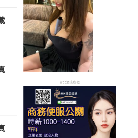
載
真
台北酒店應徵
真