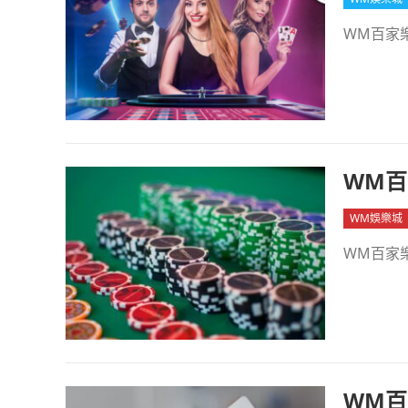
WM百家
WM
WM娛樂城
WM百家樂
WM