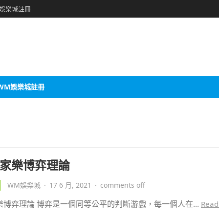
娛樂城註冊
WM娛樂城註冊
百家樂博弈理論
WM娛樂城
·
17 6 月, 2021
·
comments off
樂博弈理論 博弈是一個同等公平的判斷游戲，每一個人在...
Read