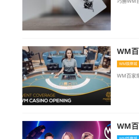
巧勝WM
WM
WM娛樂城
WM百家
WM
WM娛樂城