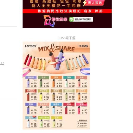
KISS電子煙
re