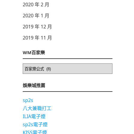
2020 年 2 月
2020 年 1 月
2019 年 12 月
2019 年 11 月
WM百家樂
WM
百
家
娛樂城推薦
樂
sp2s
八大兼職打工
ILIA電子煙
sp2s電子煙
KISS電子煙