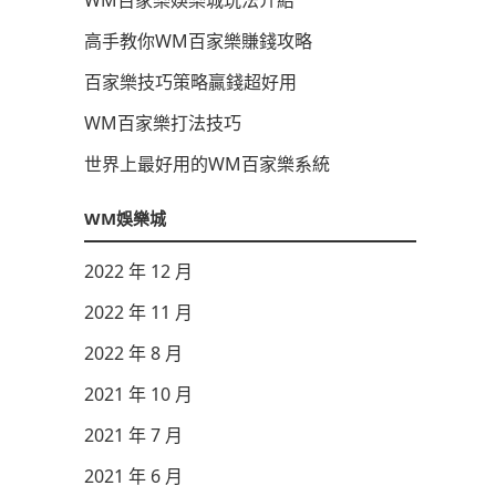
WM百家樂娛樂城玩法介紹
高手教你WM百家樂賺錢攻略
百家樂技巧策略贏錢超好用
WM百家樂打法技巧
世界上最好用的WM百家樂系統
WM娛樂城
2022 年 12 月
2022 年 11 月
2022 年 8 月
2021 年 10 月
2021 年 7 月
2021 年 6 月