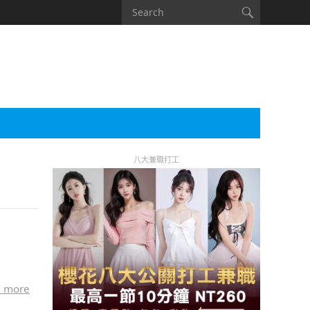
八大兼職打工
 more