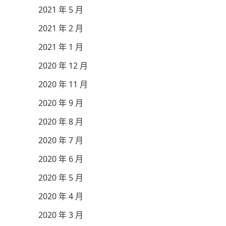
2021 年 5 月
2021 年 2 月
2021 年 1 月
2020 年 12 月
2020 年 11 月
2020 年 9 月
2020 年 8 月
2020 年 7 月
2020 年 6 月
2020 年 5 月
2020 年 4 月
2020 年 3 月