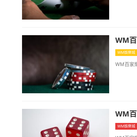
WM
WM娛樂城
WM百家
WM百
WM娛樂城