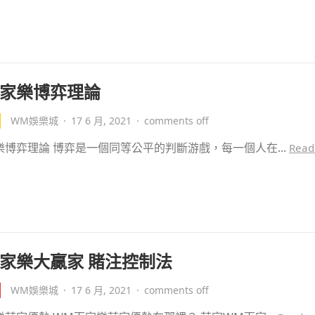
百家樂博弈理論
WM娛樂城
·
17 6 月, 2021
·
comments off
樂博弈理論 博弈是一個同等公平的判斷游戲，每一個人在...
Read
家樂大贏家 賭注控制法
WM娛樂城
·
17 6 月, 2021
·
comments off